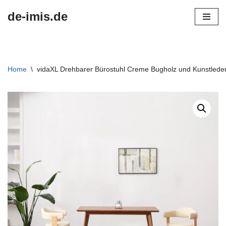
de-imis.de
Przejdź
do
treści
Home
\
vidaXL Drehbarer Bürostuhl Creme Bugholz und Kunstlede