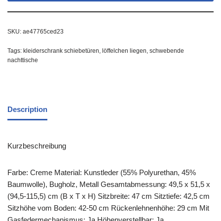
SKU:
ae47765ced23
Tags:
kleiderschrank schiebetüren
,
löffelchen liegen
,
schwebende
nachttische
Description
Kurzbeschreibung
Farbe: Creme Material: Kunstleder (55% Polyurethan, 45%
Baumwolle), Bugholz, Metall Gesamtabmessung: 49,5 x 51,5 x
(94,5-115,5) cm (B x T x H) Sitzbreite: 47 cm Sitztiefe: 42,5 cm
Sitzhöhe vom Boden: 42-50 cm Rückenlehnenhöhe: 29 cm Mit
Gasfedermechanismus: Ja Höhenverstellbar: Ja