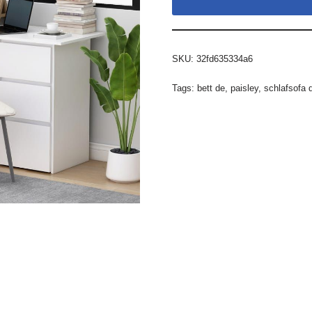
SKU:
32fd635334a6
Tags:
bett de
,
paisley
,
schlafsofa 