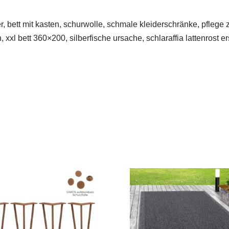
, bett mit kasten, schurwolle, schmale kleiderschränke, pflege
xl bett 360×200, silberfische ursache, schlaraffia lattenrost er