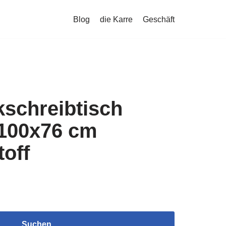
Blog
die Karre
Geschäft
kschreibtisch
100x76 cm
off
Suchen