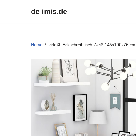
de-imis.de
Przejdź
do
treści
Home
\
vidaXL Eckschreibtisch Weiß 145x100x76 cm 