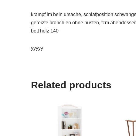
krampf im bein ursache, schlafposition schwanger
gereizte bronchien ohne husten, tcm abendessen, x
bett holz 140
yyyyy
Related products