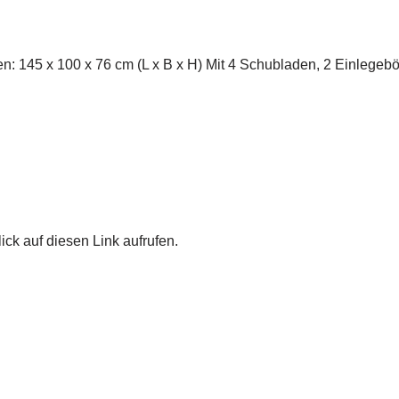
n: 145 x 100 x 76 cm (L x B x H) Mit 4 Schubladen, 2 Einlege
ick auf diesen Link aufrufen.