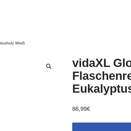
ptusholz Weiß
vidaXL Gl
Flaschenr
Eukalyptu
86,99
€