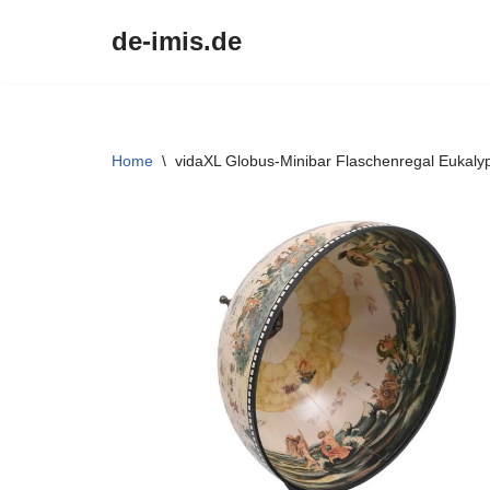
de-imis.de
Przejdź
do
treści
Home
\
vidaXL Globus-Minibar Flaschenregal Eukaly