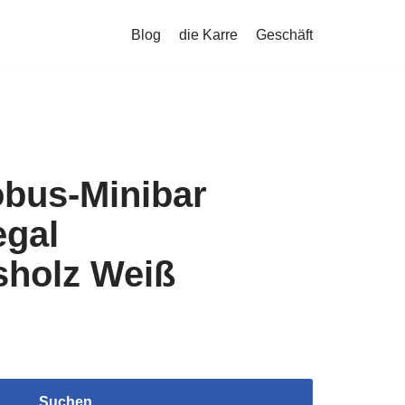
Blog
die Karre
Geschäft
obus-Minibar
egal
sholz Weiß
Suchen