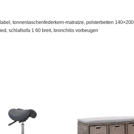
label, tonnentaschenfederkern-matratze, polsterbetten 140×200 
ied, schlafsofa 1 60 breit, bronchitis vorbeugen