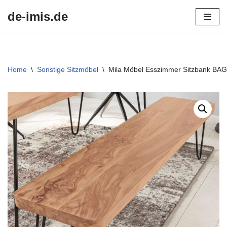
de-imis.de
Przejdź
do
treści
Home
\
Sonstige Sitzmöbel
\
Mila Möbel Esszimmer Sitzbank BAGL