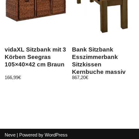
vidaXL Sitzbank mit 3
Bank Sitzbank
Körben Seegras
Esszimmerbank
105×40×42 cm Braun
Sitzkissen
Kernbuche massiv
166,99
€
867,20
€
geölt Leder
Neve
| Powered by
WordPress