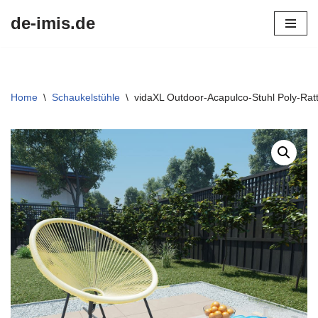
de-imis.de
Przejdź
do
treści
Home
\
Schaukelstühle
\
vidaXL Outdoor-Acapulco-Stuhl Poly-Rat