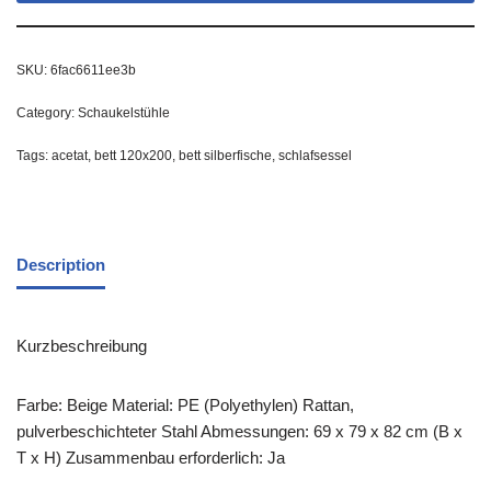
SKU:
6fac6611ee3b
Category:
Schaukelstühle
Tags:
acetat
,
bett 120x200
,
bett silberfische
,
schlafsessel
Description
Kurzbeschreibung
Farbe: Beige Material: PE (Polyethylen) Rattan,
pulverbeschichteter Stahl Abmessungen: 69 x 79 x 82 cm (B x
T x H) Zusammenbau erforderlich: Ja