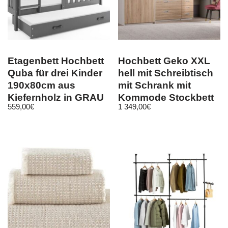
Etagenbett Hochbett
Hochbett Geko XXL
Quba für drei Kinder
hell mit Schreibtisch
190x80cm aus
mit Schrank mit
Kiefernholz in GRAU
Kommode Stockbett
559,00
€
1 349,00
€
+ 2. Farbe
90×200