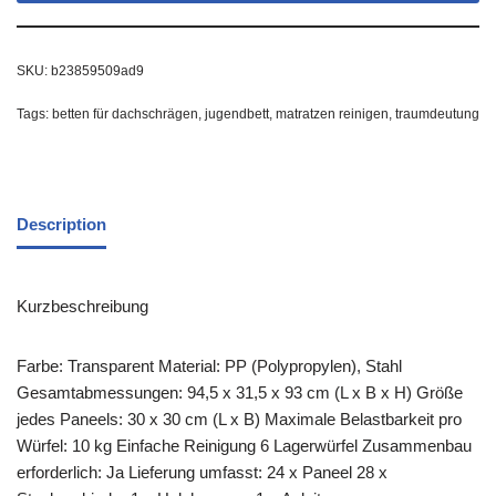
SKU:
b23859509ad9
Tags:
betten für dachschrägen
,
jugendbett
,
matratzen reinigen
,
traumdeutung
Description
Kurzbeschreibung
Farbe: Transparent Material: PP (Polypropylen), Stahl
Gesamtabmessungen: 94,5 x 31,5 x 93 cm (L x B x H) Größe
jedes Paneels: 30 x 30 cm (L x B) Maximale Belastbarkeit pro
Würfel: 10 kg Einfache Reinigung 6 Lagerwürfel Zusammenbau
erforderlich: Ja Lieferung umfasst: 24 x Paneel 28 x