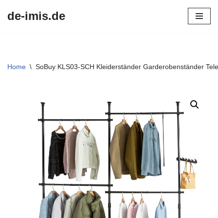
de-imis.de
Przejdź
do
treści
Home
\
SoBuy KLS03-SCH Kleiderständer Garderobenständer Tel