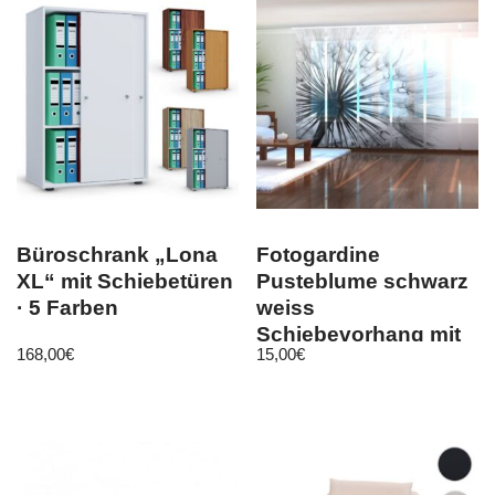
Büroschrank „Lona
Fotogardine
XL“ mit Schiebetüren
Pusteblume schwarz
· 5 Farben
weiss
Schiebevorhang mit
168,00
€
15,00
€
Foto Schiebegardine
auf Maß