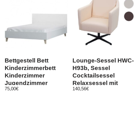
Bettgestell Bett
Lounge-Sessel HWC-
Kinderzimmerbett
H93b, Sessel
Kinderzimmer
Cocktailsessel
Jugendzimmer
Relaxsessel mit
75,00
€
140,56
€
Modern 36 FIGO
Fußkreuz, drehbar