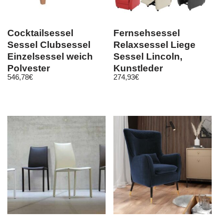
Cocktailsessel
Fernsehsessel
Sessel Clubsessel
Relaxsessel Liege
Einzelsessel weich
Sessel Lincoln,
Polyester
Kunstleder
546,78
€
274,93
€
Textilsessel