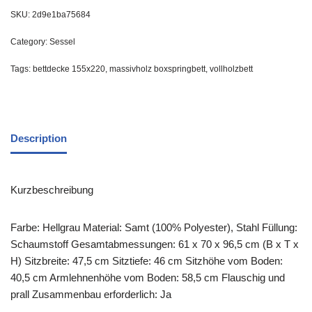
SKU:
2d9e1ba75684
Category:
Sessel
Tags:
bettdecke 155x220
,
massivholz boxspringbett
,
vollholzbett
Description
Kurzbeschreibung
Farbe: Hellgrau Material: Samt (100% Polyester), Stahl Füllung:
Schaumstoff Gesamtabmessungen: 61 x 70 x 96,5 cm (B x T x
H) Sitzbreite: 47,5 cm Sitztiefe: 46 cm Sitzhöhe vom Boden:
40,5 cm Armlehnenhöhe vom Boden: 58,5 cm Flauschig und
prall Zusammenbau erforderlich: Ja