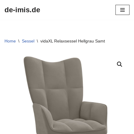
de-imis.de
Przejdź
do
treści
Home
\
Sessel
\
vidaXL Relaxsessel Hellgrau Samt