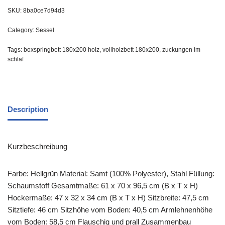
SKU:
8ba0ce7d94d3
Category:
Sessel
Tags:
boxspringbett 180x200 holz
,
vollholzbett 180x200
,
zuckungen im
schlaf
Description
Kurzbeschreibung
Farbe: Hellgrün Material: Samt (100% Polyester), Stahl Füllung:
Schaumstoff Gesamtmaße: 61 x 70 x 96,5 cm (B x T x H)
Hockermaße: 47 x 32 x 34 cm (B x T x H) Sitzbreite: 47,5 cm
Sitztiefe: 46 cm Sitzhöhe vom Boden: 40,5 cm Armlehnenhöhe
vom Boden: 58,5 cm Flauschig und prall Zusammenbau