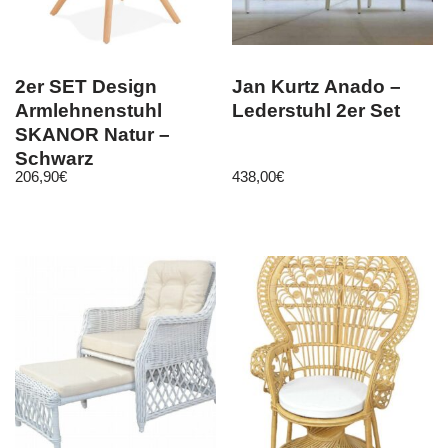
2er SET Design
Jan Kurtz Anado –
Armlehnenstuhl
Lederstuhl 2er Set
SKANOR Natur –
Schwarz
206,90
€
438,00
€
Esszimmerstuhl
Stuhl Esszimmer