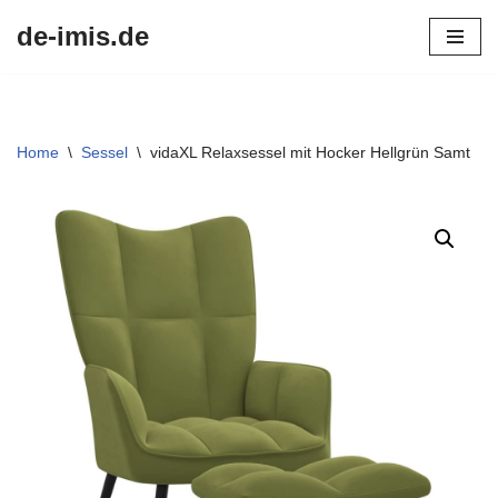
de-imis.de
Przejdź
do
treści
Home
\
Sessel
\
vidaXL Relaxsessel mit Hocker Hellgrün Samt