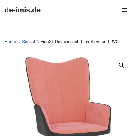
de-imis.de
Przejdź
do
treści
Home
\
Sessel
\
vidaXL Relaxsessel Rosa Samt und PVC