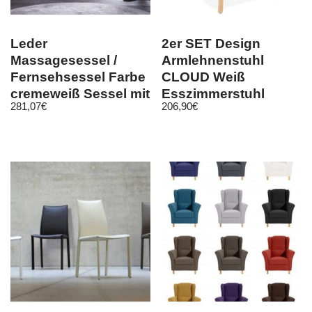
Leder
2er SET Design
Massagesessel /
Armlehnenstuhl
Fernsehsessel Farbe
CLOUD Weiß
cremeweiß Sessel mit
Esszimmerstuhl
281,07
€
206,90
€
Massage günstig
Stuhl Esszimmer
kaufen