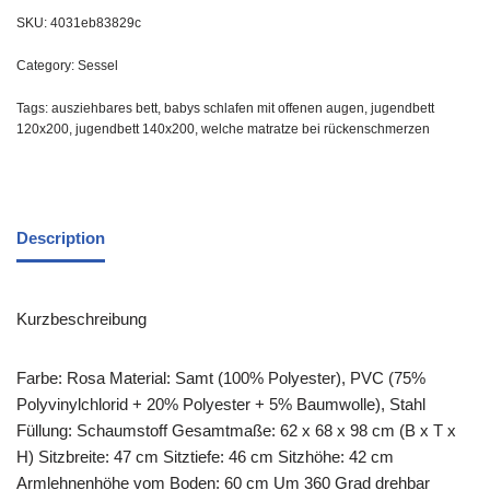
SKU:
4031eb83829c
Category:
Sessel
Tags:
ausziehbares bett
,
babys schlafen mit offenen augen
,
jugendbett
120x200
,
jugendbett 140x200
,
welche matratze bei rückenschmerzen
Description
Kurzbeschreibung
Farbe: Rosa Material: Samt (100% Polyester), PVC (75%
Polyvinylchlorid + 20% Polyester + 5% Baumwolle), Stahl
Füllung: Schaumstoff Gesamtmaße: 62 x 68 x 98 cm (B x T x
H) Sitzbreite: 47 cm Sitztiefe: 46 cm Sitzhöhe: 42 cm
Armlehnenhöhe vom Boden: 60 cm Um 360 Grad drehbar