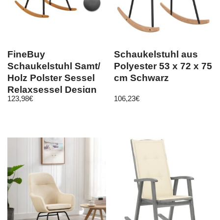
FineBuy
Schaukelstuhl aus
Schaukelstuhl Samt/
Polyester 53 x 72 x 75
Holz Polster Sessel
cm Schwarz
Relaxsessel Design
123,98
€
106,23
€
Schaukelsessel