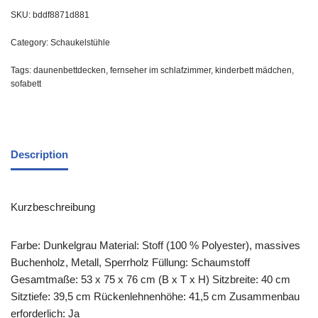
SKU:
bddf8871d881
Category:
Schaukelstühle
Tags:
daunenbettdecken
,
fernseher im schlafzimmer
,
kinderbett mädchen
,
sofabett
Description
Kurzbeschreibung
Farbe: Dunkelgrau Material: Stoff (100 % Polyester), massives
Buchenholz, Metall, Sperrholz Füllung: Schaumstoff
Gesamtmaße: 53 x 75 x 76 cm (B x T x H) Sitzbreite: 40 cm
Sitztiefe: 39,5 cm Rückenlehnenhöhe: 41,5 cm Zusammenbau
erforderlich: Ja