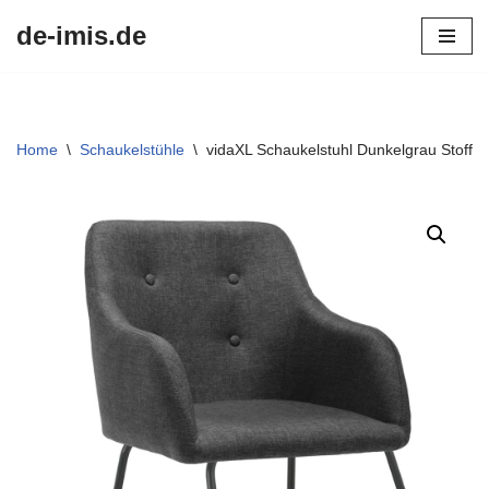
de-imis.de
Przejdź
do
treści
Home
\
Schaukelstühle
\
vidaXL Schaukelstuhl Dunkelgrau Stoff