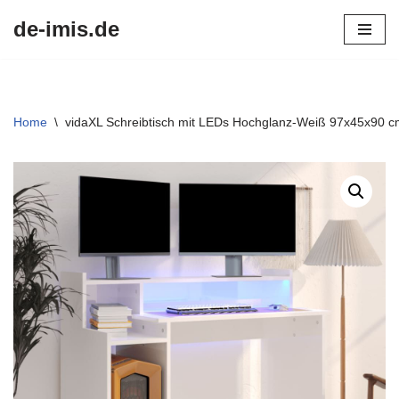
de-imis.de
Przejdź
do
treści
Home
\
vidaXL Schreibtisch mit LEDs Hochglanz-Weiß 97x45x90 c