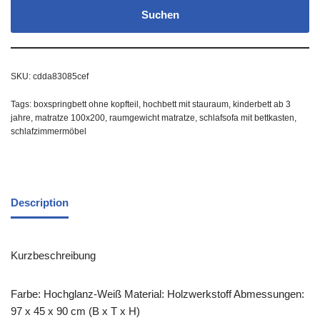
Suchen
SKU:
cdda83085cef
Tags:
boxspringbett ohne kopfteil
,
hochbett mit stauraum
,
kinderbett ab 3
jahre
,
matratze 100x200
,
raumgewicht matratze
,
schlafsofa mit bettkasten
,
schlafzimmermöbel
Description
Kurzbeschreibung
Farbe: Hochglanz-Weiß Material: Holzwerkstoff Abmessungen:
97 x 45 x 90 cm (B x T x H)