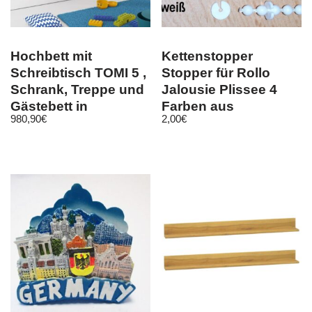
Hochbett mit
Kettenstopper
Schreibtisch TOMI 5 ,
Stopper für Rollo
Schrank, Treppe und
Jalousie Plissee 4
Gästebett in
Farben aus
980,90
€
2,00
€
Hochglanz !
Kunststoff 2 Stk.