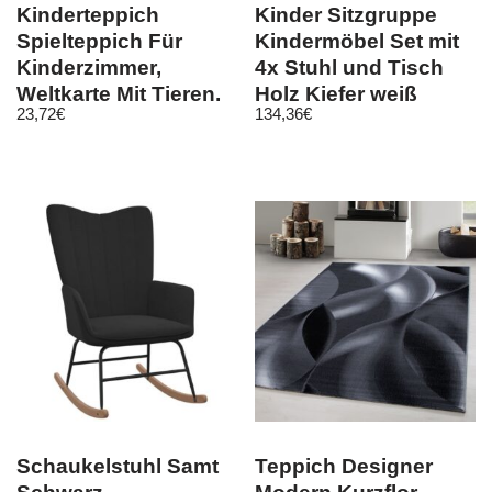
Kinderteppich
Kinder Sitzgruppe
Spielteppich Für
Kindermöbel Set mit
Kinderzimmer,
4x Stuhl und Tisch
Weltkarte Mit Tieren,
Holz Kiefer weiß
23,72
€
134,36
€
Höhe 8 mm
Natur BOMI®
Schaukelstuhl Samt
Teppich Designer