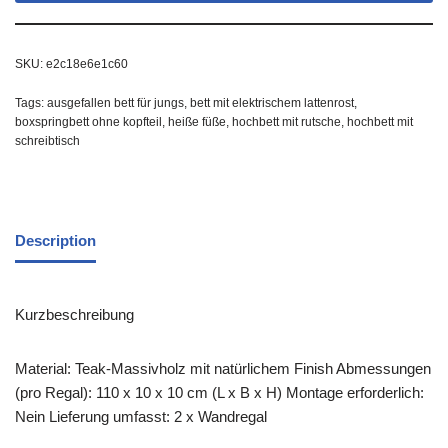
SKU:
e2c18e6e1c60
Tags:
ausgefallen bett für jungs
,
bett mit elektrischem lattenrost
,
boxspringbett ohne kopfteil
,
heiße füße
,
hochbett mit rutsche
,
hochbett mit
schreibtisch
Description
Kurzbeschreibung
Material: Teak-Massivholz mit natürlichem Finish Abmessungen
(pro Regal): 110 x 10 x 10 cm (L x B x H) Montage erforderlich:
Nein Lieferung umfasst: 2 x Wandregal