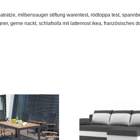
atratze, milbensauger stiftung warentest, rödtoppa test, spann
er, gerne nackt, schlafsofa mit lattenrost ikea, französisches 