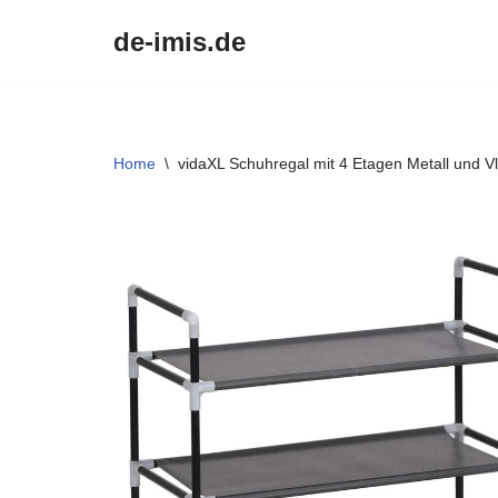
de-imis.de
Przejdź
do
treści
Home
\
vidaXL Schuhregal mit 4 Etagen Metall und Vl