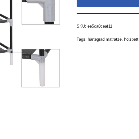
SKU:
ee5ca0ceaf11
Tags:
härtegrad matratze
,
holzbet