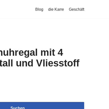
Blog
die Karre
Geschäft
uhregal mit 4
all und Vliesstoff
Suchen