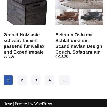
2er set Holzkiste
Ecksofa Oslo mit
schwarz lasiert
Schlaffunktion,
passend für Kallax
Scandinavian Design
und Expeditregale
Couch, Sofagarnitur,
30,91
€
479,00
€
Regaleinsatz
Sofa, Bett
1
2
3
4
→
Neve
| Powered by
WordPress