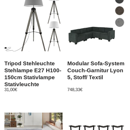
Tripod Stehleuchte
Modular Sofa-System
Stehlampe E27 H100-
Couch-Garnitur Lyon
150cm Stativlampe
5, Stoff/ Textil
Stativleuchte
31,00
€
748,33
€
dreibeinig