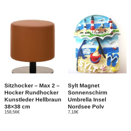
Sitzhocker – Max 2 –
Sylt Magnet
Hocker Rundhocker
Sonnenschirm
Kunstleder Hellbraun
Umbrella Insel
38×38 cm
Nordsee Poly
158,56
€
7,18
€
Souvenir Germany