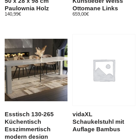
50 x 28 x 98 cm
Kunstleder Weiss
Paulownia Holz
Ottomane Links
140,99
€
659,00
€
Esstisch 130-265
vidaXL
Küchentisch
Schaukelstuhl mit
Esszimmertisch
Auflage Bambus
modern design