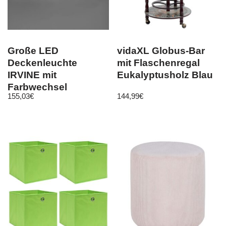
Große LED
vidaXL Globus-Bar
Deckenleuchte
mit Flaschenregal
IRVINE mit
Eukalyptusholz Blau
Farbwechsel
155,03
€
144,99
€
105x42cm in Silber
matt