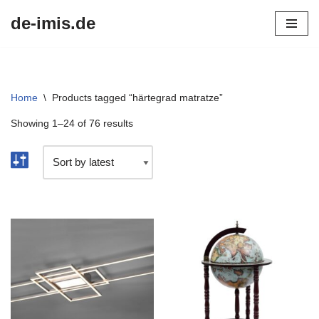
de-imis.de
Przejdź
do
treści
Home
\
Products tagged “härtegrad matratze”
Showing 1–24 of 76 results