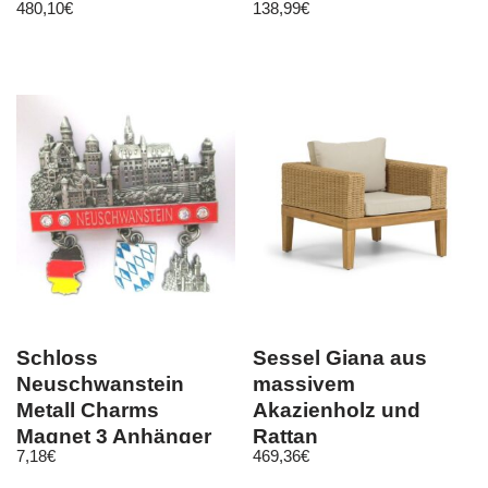
480,10
€
138,99
€
erweiterbar
ausziehbar
Schloss
Sessel Giana aus
Neuschwanstein
massivem
Metall Charms
Akazienholz und
Magnet 3 Anhänger
Rattan
7,18
€
469,36
€
Souvenir Germany