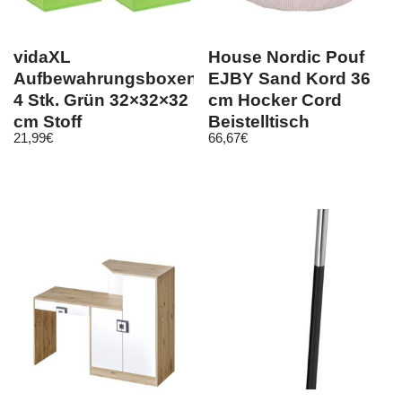
vidaXL
House Nordic Pouf
Aufbewahrungsboxen
EJBY Sand Kord 36
4 Stk. Grün 32×32×32
cm Hocker Cord
cm Stoff
Beistelltisch
21,99
€
66,67
€
Sitzhocker