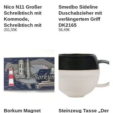
Nico N11 Großer
Smedbo Sideline
Schreibtisch mit
Duschabzieher mit
Kommode,
verlängertem Griff
Schreibtisch mit
DK2165
201,55
€
56,49
€
Auszug,
Jugendzimmer
Borkum Magnet
Steinzeug Tasse „Der