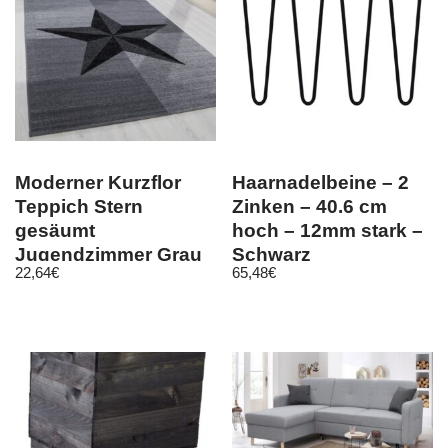
Moderner Kurzflor
Haarnadelbeine – 2
Teppich Stern
Zinken – 40.6 cm
gesäumt
hoch – 12mm stark –
Jugendzimmer Grau
Schwarz
22,64
€
65,48
€
Schwarz Meliert