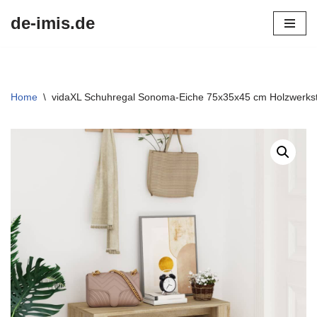
de-imis.de
Przejdź
do
treści
Home
\
vidaXL Schuhregal Sonoma-Eiche 75x35x45 cm Holzwerkst