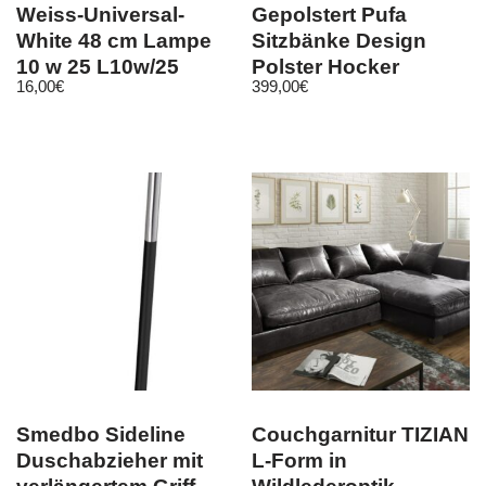
Weiss-Universal-
Gepolstert Pufa
White 48 cm Lampe
Sitzbänke Design
10 w 25 L10w/25
Polster Hocker
16,00
€
399,00
€
Tube Neon Röhre
Fußhocker
Smedbo Sideline
Couchgarnitur TIZIAN
Duschabzieher mit
L-Form in