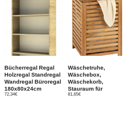
Bücherregal Regal
Wäschetruhe,
Holzregal Standregal
Wäschebox,
Wandregal Büroregal
Wäschekorb,
180x80x24cm
Stauraum für
72,34
€
81,65
€
Sonoma
Handtücher
NORWAY, aus
Walnussholz