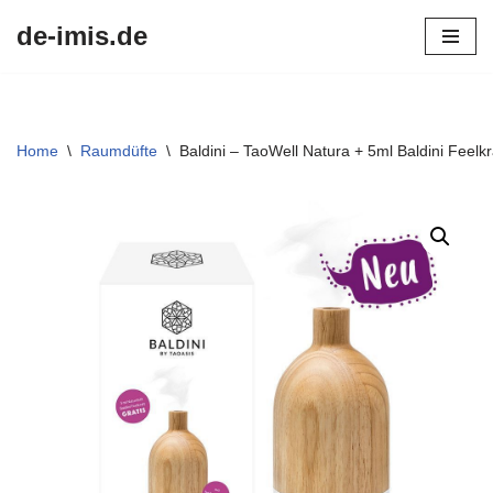
de-imis.de
Przejdź
do
treści
Home
\
Raumdüfte
\
Baldini – TaoWell Natura + 5ml Baldini Feelkr