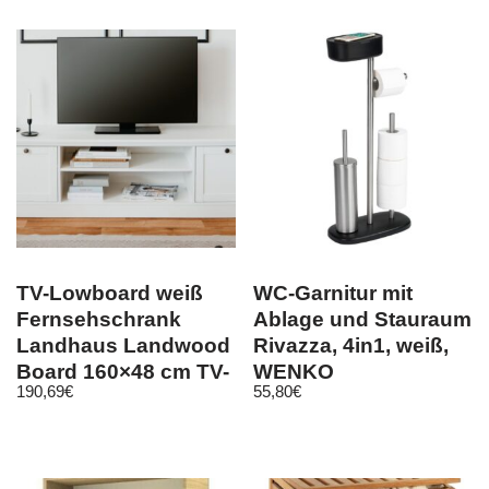
TV-Lowboard weiß
WC-Garnitur mit
Fernsehschrank
Ablage und Stauraum
Landhaus Landwood
Rivazza, 4in1, weiß,
Board 160×48 cm TV-
WENKO
190,69
€
55,80
€
Unterteil