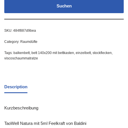
Suchen
SKU:
484f887d9bea
Category:
Raumdüfte
Tags:
balkenbett
,
bett 140x200 mit bettkasten
,
einzelbett
,
stockflecken
,
viscoschaummatratze
Description
Kurzbeschreibung
TaoWell Natura mit 5ml Feelkraft von Baldini