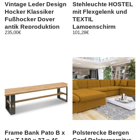
Vintage Leder Design
Stehleuchte HOSTEL
Hocker Klassiker
mit Flexgelenk und
Fußhocker Dover
TEXTIL
antik Reproduktion
Lampenschirm
235,00
€
101,28
€
1056ST
Ø35cm in Schwarz/
Gold
Frame Bank Pato B x
Polsterecke Bergen