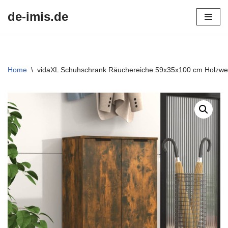
de-imis.de
Przejdź
do
treści
Home
\
vidaXL Schuhschrank Räuchereiche 59x35x100 cm Holzwer