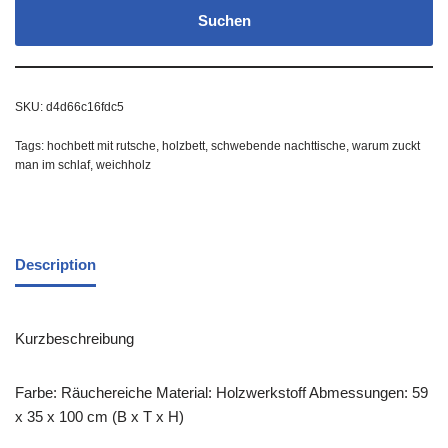
Suchen
SKU:
d4d66c16fdc5
Tags:
hochbett mit rutsche
,
holzbett
,
schwebende nachttische
,
warum zuckt
man im schlaf
,
weichholz
Description
Kurzbeschreibung
Farbe: Räuchereiche Material: Holzwerkstoff Abmessungen: 59
x 35 x 100 cm (B x T x H)