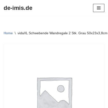
de-imis.de
Przejdź
do
treści
Home
\
vidaXL Schwebende Wandregale 2 Stk. Grau 50x23x3,8c