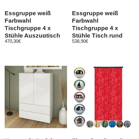
Essgruppe weiß
Essgruppe weiß
Farbwahl
Farbwahl
Tischgruppe 4 x
Tischgruppe 4 x
Stühle Auszugtisch
Stühle Tisch rund
470,30
€
538,90
€
Esszimmergarnitur
Esszimmergarnitur
C3