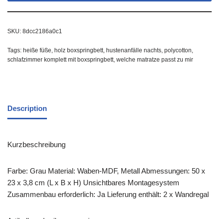
SKU:
8dcc2186a0c1
Tags:
heiße füße
,
holz boxspringbett
,
hustenanfälle nachts
,
polycotton
,
schlafzimmer komplett mit boxspringbett
,
welche matratze passt zu mir
Description
Kurzbeschreibung
Farbe: Grau Material: Waben-MDF, Metall Abmessungen: 50 x
23 x 3,8 cm (L x B x H) Unsichtbares Montagesystem
Zusammenbau erforderlich: Ja Lieferung enthält: 2 x Wandregal