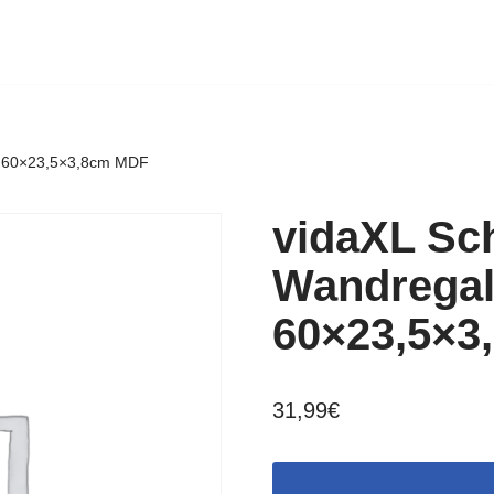
ß 60×23,5×3,8cm MDF
vidaXL S
Wandregal
60×23,5×3
31,99
€