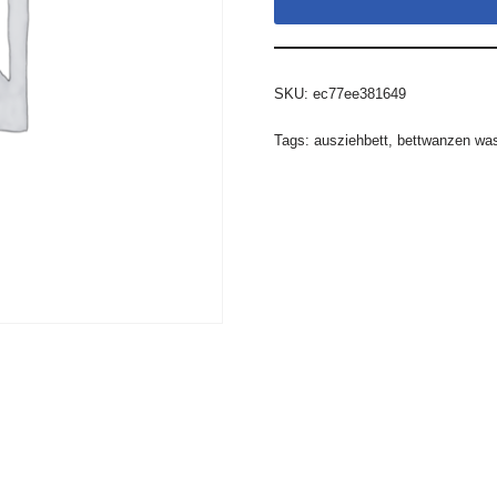
SKU:
ec77ee381649
Tags:
ausziehbett
,
bettwanzen was