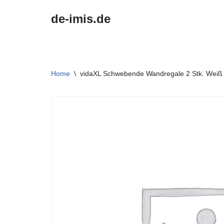
de-imis.de
Przejdź
do
treści
Home
\
vidaXL Schwebende Wandregale 2 Stk. Wei