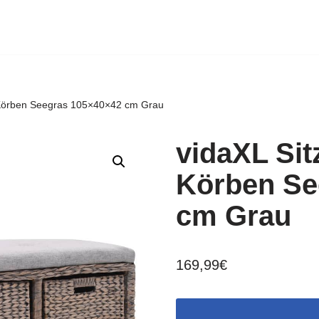
 Körben Seegras 105×40×42 cm Grau
vidaXL Sit
Körben Se
cm Grau
169,99
€