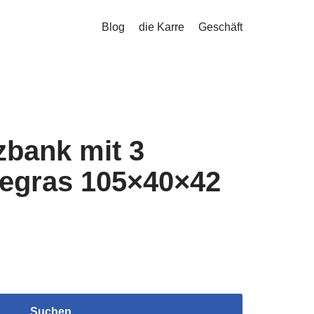
Blog
die Karre
Geschäft
zbank mit 3
egras 105×40×42
Suchen