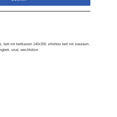
z
,
bett mit bettkasten 140x200
,
erhöhtes bett mit stauraum
,
ngbett
,
sisal
,
weichhölzer