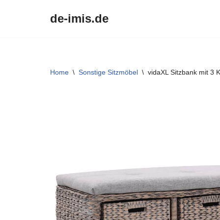
de-imis.de
Przejdź
do
treści
Home
\
Sonstige Sitzmöbel
\
vidaXL Sitzbank mit 3