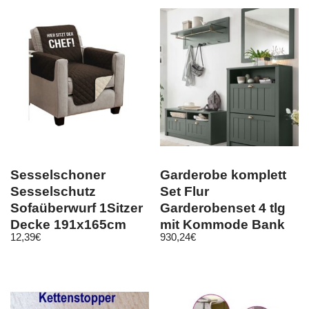
Sesselschoner
Garderobe komplett
Sesselschutz
Set Flur
Sofaüberwurf 1Sitzer
Garderobenset 4 tlg
Decke 191x165cm
mit Kommode Bank
12,39
€
930,24
€
Braun Schriftzug
Landhaus grün
Forres