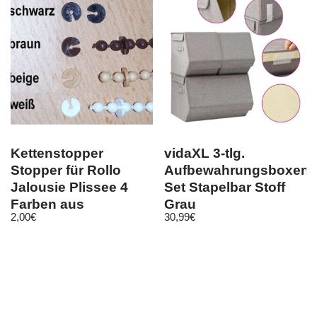
Kettenstopper
vidaXL 3-tlg.
Stopper für Rollo
Aufbewahrungsboxen-
Jalousie Plissee 4
Set Stapelbar Stoff
Farben aus
Grau
2,00
€
30,99
€
Kunststoff 2 Stk.