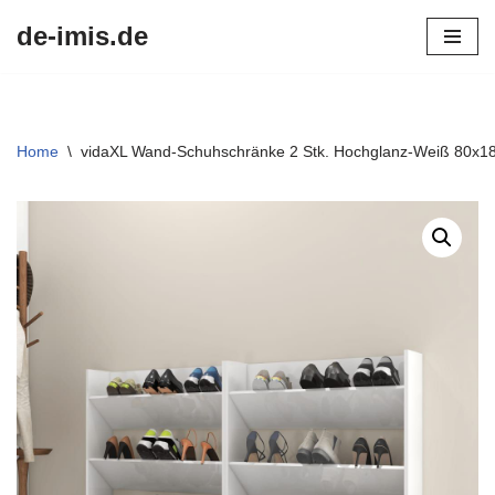
de-imis.de
Przejdź
do
treści
Home
\
vidaXL Wand-Schuhschränke 2 Stk. Hochglanz-Weiß 80x1