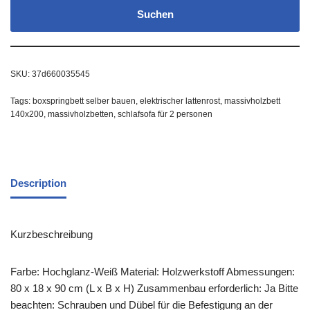
Suchen
SKU:
37d660035545
Tags:
boxspringbett selber bauen
,
elektrischer lattenrost
,
massivholzbett
140x200
,
massivholzbetten
,
schlafsofa für 2 personen
Description
Kurzbeschreibung
Farbe: Hochglanz-Weiß Material: Holzwerkstoff Abmessungen:
80 x 18 x 90 cm (L x B x H) Zusammenbau erforderlich: Ja Bitte
beachten: Schrauben und Dübel für die Befestigung an der