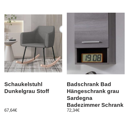
Schaukelstuhl
Badschrank Bad
Dunkelgrau Stoff
Hängeschrank grau
Sardegna
Badezimmer Schrank
67,64
€
72,34
€
Möbel Hänger
Runner