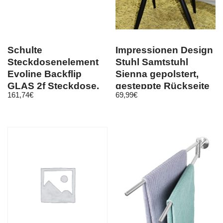
Schulte
Impressionen Design
Steckdosenelement
Stuhl Samtstuhl
Evoline Backflip
Sienna gepolstert,
GLAS 2f Steckdose,
gesteppte Rückseite
161,74
€
69,99
€
USB Charger, sw, …
rot