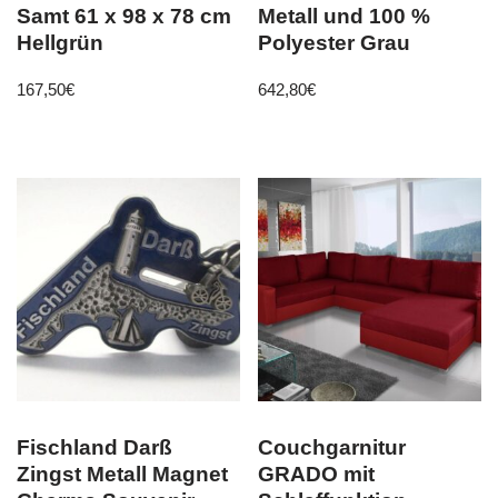
Samt 61 x 98 x 78 cm
Metall und 100 %
Hellgrün
Polyester Grau
167,50
€
642,80
€
Fischland Darß
Couchgarnitur
Zingst Metall Magnet
GRADO mit