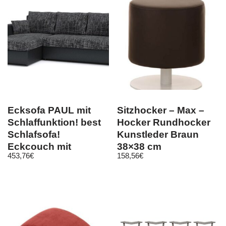
Ecksofa PAUL mit
Sitzhocker – Max –
Schlaffunktion! best
Hocker Rundhocker
Schlafsofa!
Kunstleder Braun
Eckcouch mit
38×38 cm
453,76
€
158,56
€
Bettkasten! HIT!