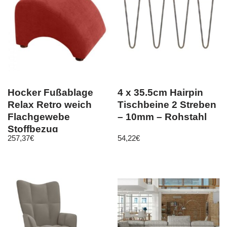
Hocker Fußablage
4 x 35.5cm Hairpin
Relax Retro weich
Tischbeine 2 Streben
Flachgewebe
– 10mm – Rohstahl
Stoffbezug
257,37
€
54,22
€