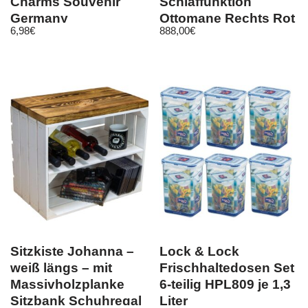
Charms Souvenir
Schlaffunktion
Germany
Ottomane Rechts Rot
6,98
€
888,00
€
Sitzkiste Johanna –
Lock & Lock
weiß längs – mit
Frischhaltedosen Set
Massivholzplanke
6-teilig HPL809 je 1,3
Sitzbank Schuhregal
Liter