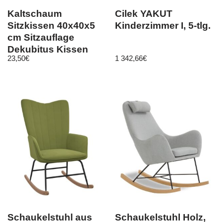
Kaltschaum
Cilek YAKUT
Sitzkissen 40x40x5
Kinderzimmer I, 5-tlg.
cm Sitzauflage
Dekubitus Kissen
23,50
€
1 342,66
€
Sitzpolster schwarz
neu
Schaukelstuhl aus
Schaukelstuhl Holz,