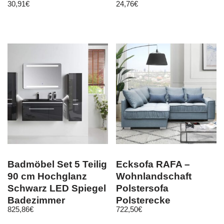
30,91
€
24,76
€
Holzkist…
Badmöbel Set 5 Teilig
Ecksofa RAFA –
90 cm Hochglanz
Wohnlandschaft
Schwarz LED Spiegel
Polstersofa
Badezimmer
Polsterecke
825,86
€
722,50
€
Granitbecken
Schlaffunktion