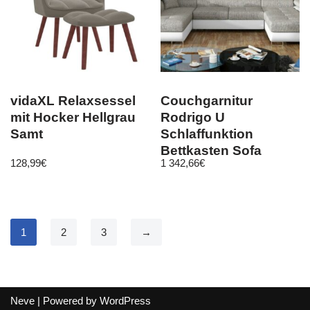
vidaXL Relaxsessel
Couchgarnitur
mit Hocker Hellgrau
Rodrigo U
Samt
Schlaffunktion
Bettkasten Sofa
128,99
€
1 342,66
€
Couch
Wohnlandschaft Pols
1
2
3
→
Neve
| Powered by
WordPress