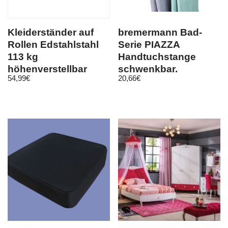
Kleiderständer auf
bremermann Bad-
Rollen Edstahlstahl
Serie PIAZZA
113 kg
Handtuchstange
höhenverstellbar
schwenkbar,
54,99
€
20,66
€
zusammenklappbar
Edelstahl matt