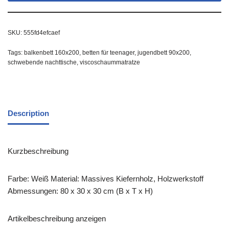
SKU:
555fd4efcaef
Tags:
balkenbett 160x200
,
betten für teenager
,
jugendbett 90x200
,
schwebende nachttische
,
viscoschaummatratze
Description
Kurzbeschreibung
Farbe: Weiß Material: Massives Kiefernholz, Holzwerkstoff
Abmessungen: 80 x 30 x 30 cm (B x T x H)
Artikelbeschreibung anzeigen