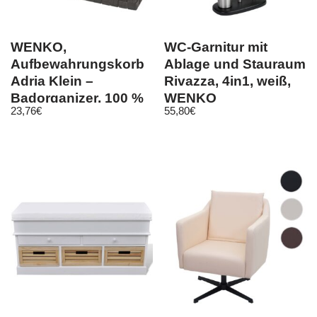
WENKO,
WC-Garnitur mit
Aufbewahrungskorb
Ablage und Stauraum
Adria Klein –
Rivazza, 4in1, weiß,
Badorganizer, 100 %
WENKO
23,76
€
55,80
€
Polypropylen