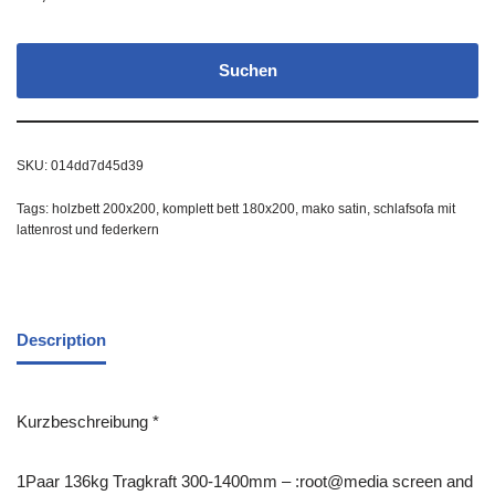
Suchen
SKU:
014dd7d45d39
Tags:
holzbett 200x200
,
komplett bett 180x200
,
mako satin
,
schlafsofa mit
lattenrost und federkern
Description
Kurzbeschreibung *
1Paar 136kg Tragkraft 300-1400mm – :root@media screen and