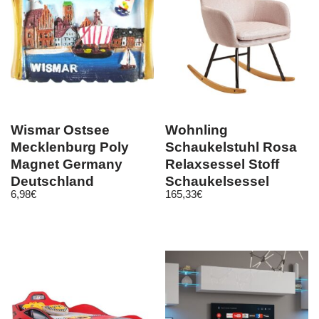
Wismar Ostsee
Wohnling
Mecklenburg Poly
Schaukelstuhl Rosa
Magnet Germany
Relaxsessel Stoff
Deutschland
Schaukelsessel
6,98
€
165,33
€
Souvenir, Neu
Schwingsessel