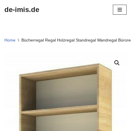
de-imis.de
Przejdź
do
treści
Home
\
Bücherregal Regal Holzregal Standregal Wandregal Büro