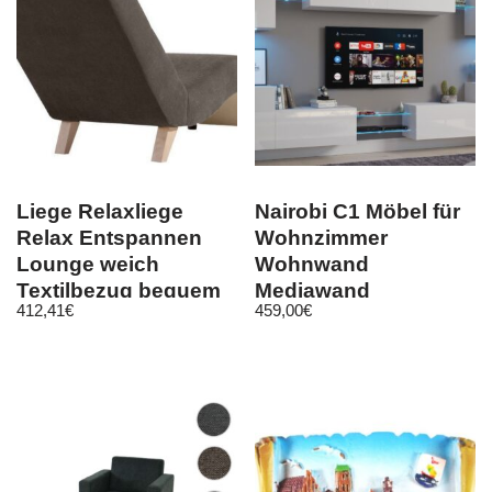
Liege Relaxliege
Nairobi C1 Möbel für
Relax Entspannen
Wohnzimmer
Lounge weich
Wohnwand
Textilbezug bequem
Mediawand
412,41
€
459,00
€
Schrankwand
Wohnschrank