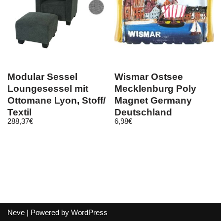
Modular Sessel
Wismar Ostsee
Loungesessel mit
Mecklenburg Poly
Ottomane Lyon, Stoff/
Magnet Germany
Textil
Deutschland
288,37
€
6,98
€
Souvenir, Neu
Neve
| Powered by
WordPress