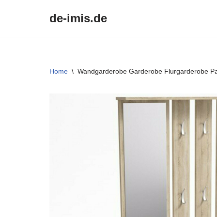
de-imis.de
Przejdź
do
treści
Home
\
Wandgarderobe Garderobe Flurgarderobe P