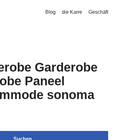
Blog
die Karre
Geschäft
robe Garderobe
robe Paneel
kommode sonoma
Suchen