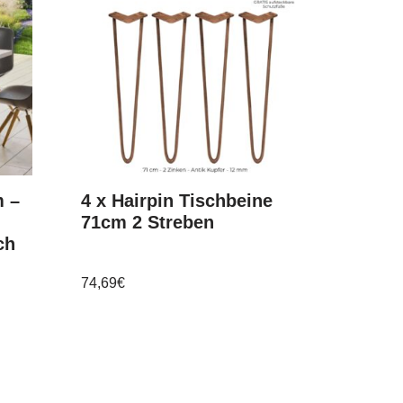
m –
4 x Hairpin Tischbeine
71cm 2 Streben
ch
74,69
€