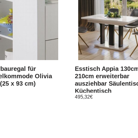
bauregal für
Esstisch Appia 130c
elkommode Olivia
210cm erweiterbar
(25 x 93 cm)
ausziehbar Säulentis
Küchentisch
495,32
€