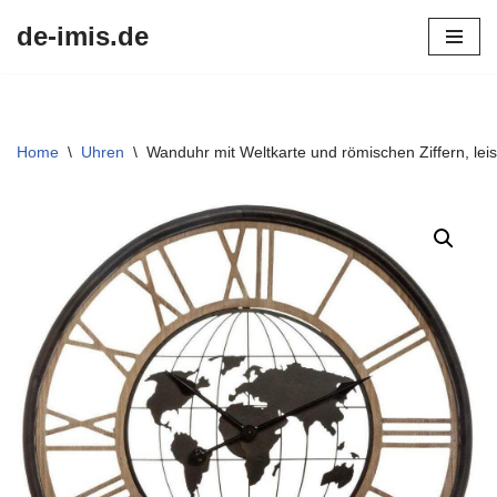
de-imis.de
Przejdź
do
treści
Home
\
Uhren
\
Wanduhr mit Weltkarte und römischen Ziffern, le