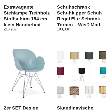
Extravagante
Schuhschrank
Stehlampe Treibholz
Schuhkipper Schuh
Stoffschirm 154 cm
Regal Flur Schrank
klein Handarbeit
Torben – Weiß Matt
218,20
€
189,99
€
Unikat E27 Stehl
2er SET Design
Skandinavische