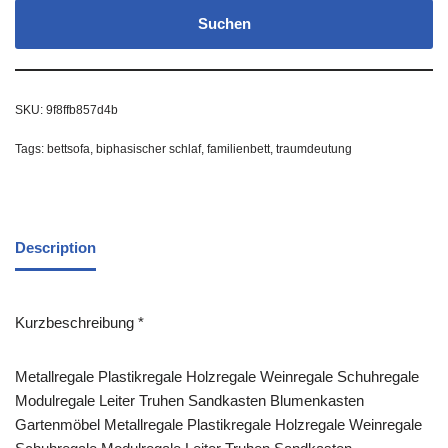
Suchen
SKU:
9f8ffb857d4b
Tags:
bettsofa
,
biphasischer schlaf
,
familienbett
,
traumdeutung
Description
Kurzbeschreibung *
Metallregale Plastikregale Holzregale Weinregale Schuhregale
Modulregale Leiter Truhen Sandkasten Blumenkasten
Gartenmöbel Metallregale Plastikregale Holzregale Weinregale