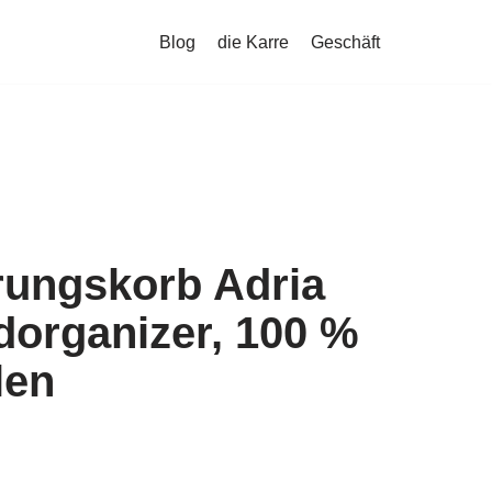
Blog
die Karre
Geschäft
ungskorb Adria
dorganizer, 100 %
len