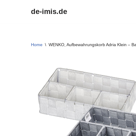
de-imis.de
Przejdź
do
treści
Home
\
WENKO, Aufbewahrungskorb Adria Klein – Ba