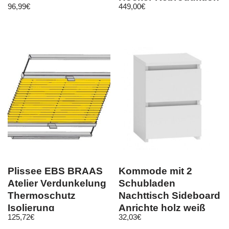
96,99
€
449,00
€
ST-29
Plissee EBS BRAAS
Kommode mit 2
Atelier Verdunkelung
Schubladen
Thermoschutz
Nachttisch Sideboard
Isolierung
Anrichte holz weiß
125,72
€
32,03
€
Wabenplissee Maß