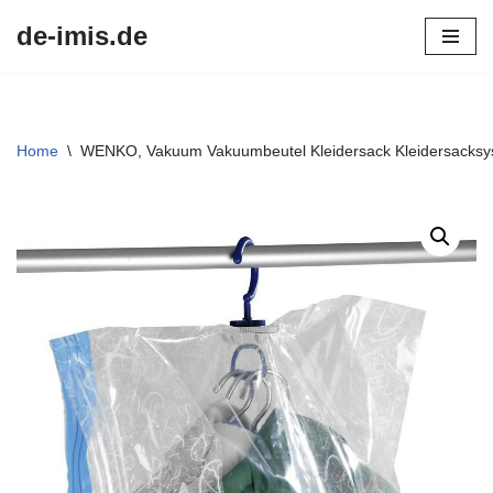
de-imis.de
Przejdź
do
treści
Home
\
WENKO, Vakuum Vakuumbeutel Kleidersack Kleidersacks