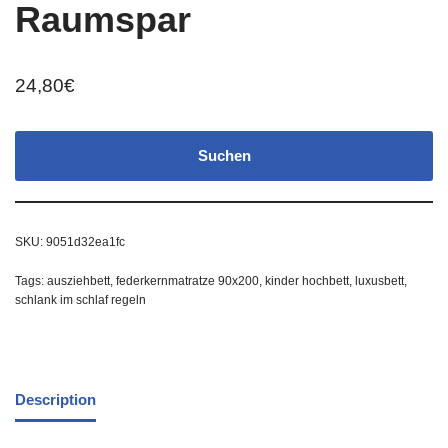
Raumspar
24,80
€
Suchen
SKU:
9051d32ea1fc
Tags:
ausziehbett
,
federkernmatratze 90x200
,
kinder hochbett
,
luxusbett
,
schlank im schlaf regeln
Description