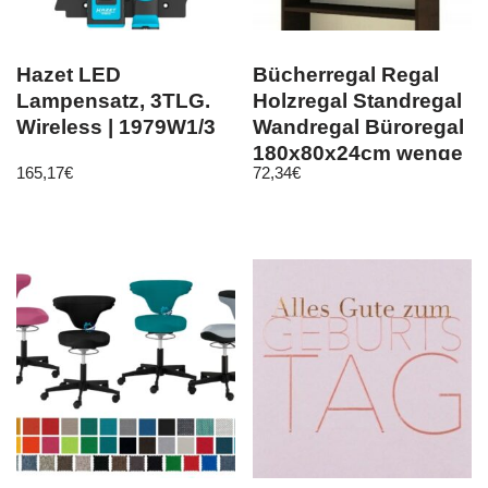
Hazet LED
Bücherregal Regal
Lampensatz, 3TLG.
Holzregal Standregal
Wireless | 1979W1/3
Wandregal Büroregal
180x80x24cm wenge
165,17
€
72,34
€