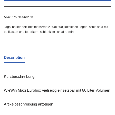
SKU:
a597c006d5eb
Tags:
balkenbett
,
bett massivholz 200x200
,
löffelchen liegen
,
schlafsofa mit
bettkasten und federkern
,
schlank im schlaf regeln
Description
Kurzbeschreibung
WieWin Maxi Eurobox vielseitig einsetzbar mit 80 Liter Volumen
Artikelbeschreibung anzeigen