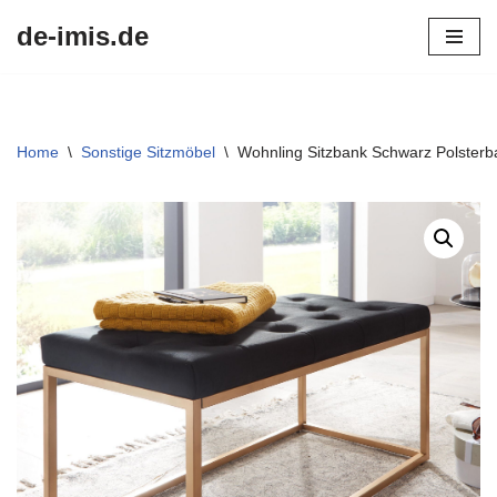
de-imis.de
Przejdź
do
treści
Home
\
Sonstige Sitzmöbel
\
Wohnling Sitzbank Schwarz Polster