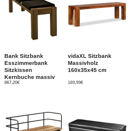
Bank Sitzbank
vidaXL Sitzbank
Esszimmerbank
Massivholz
Sitzkissen
160x35x45 cm
Kernbuche massiv
867,20
€
169,99
€
geölt Leder