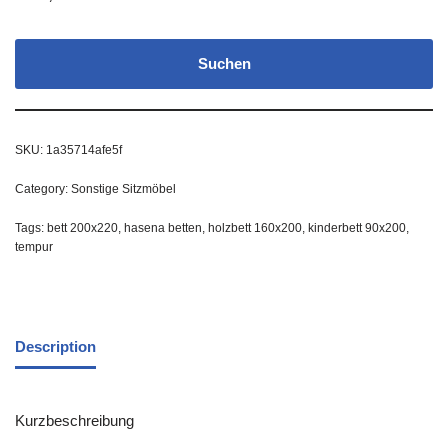
Suchen
SKU:
1a35714afe5f
Category:
Sonstige Sitzmöbel
Tags:
bett 200x220
,
hasena betten
,
holzbett 160x200
,
kinderbett 90x200
,
tempur
Description
Kurzbeschreibung