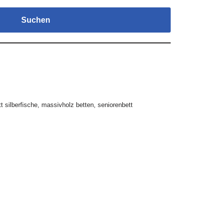
Suchen
tt silberfische
,
massivholz betten
,
seniorenbett