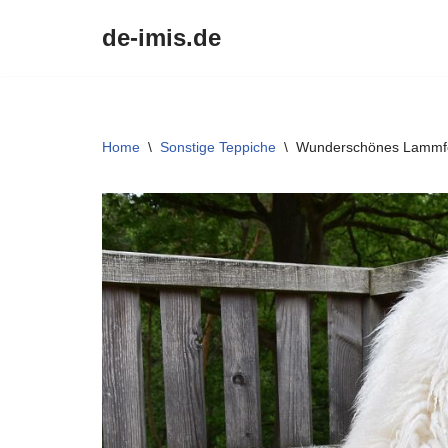
de-imis.de
Przejdź
do
treści
Home
\
Sonstige Teppiche
\
Wunderschönes Lammfell