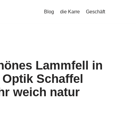
Blog
die Karre
Geschäft
önes Lammfell in
Optik Schaffel
hr weich natur