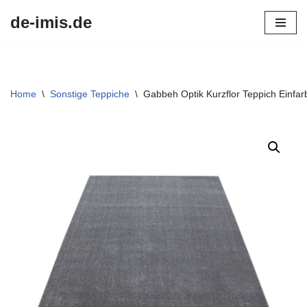
de-imis.de
Przejdź
do
treści
Home
\
Sonstige Teppiche
\
Gabbeh Optik Kurzflor Teppich Einfar