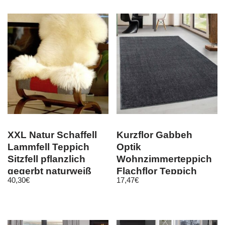
XXL Natur Schaffell
Kurzflor Gabbeh
Lammfell Teppich
Optik
Sitzfell pflanzlich
Wohnzimmerteppich
gegerbt naturweiß
Flachflor Teppich
40,30
€
17,47
€
110-119 cm
Einfarbig 7 Farben