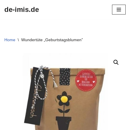
de-imis.de
Przejdź
do
treści
Home
\
Wundertüte „Geburtstagsblumen”