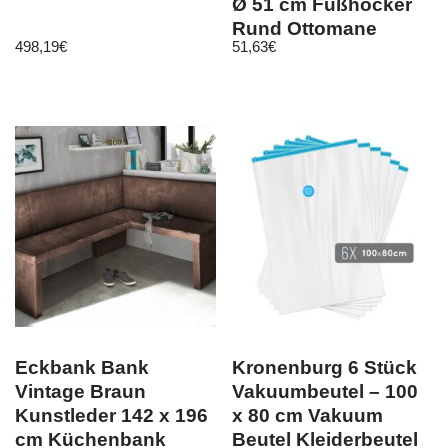
Ø 51 cm Fußhocker
Rund Ottomane
498,19
€
51,63
€
Hocker
Eckbank Bank
Kronenburg 6 Stück
Vintage Braun
Vakuumbeutel – 100
Kunstleder 142 x 196
x 80 cm Vakuum
cm Küchenbank
Beutel Kleiderbeutel