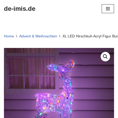
de-imis.de
Przejdź
do
treści
Home
\
Advent & Weihnachten
\
XL LED Hirschkuh Acryl Figur B