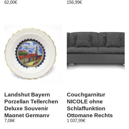
62,00
€
156,99
€
Landshut Bayern
Couchgarnitur
Porzellan Tellerchen
NICOLE ohne
Deluxe Souvenir
Schlaffunktion
Magnet Germany
Ottomane Rechts
7,08
€
1 037,99
€
8cm
Grau/ Schwarz