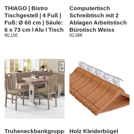
THIAGO | Bistro
Computertisch
Tischgestell | 4 Fuß |
Schreibtisch mit 2
Fuß: Ø 60 cm | Säule:
Ablagen Arbeitstisch
6 x 73 cm | Alu | Tisch
Bürotisch Weiss
80,15
€
82,68
€
Truheneckbankgruppe
Holz Kleiderbügel