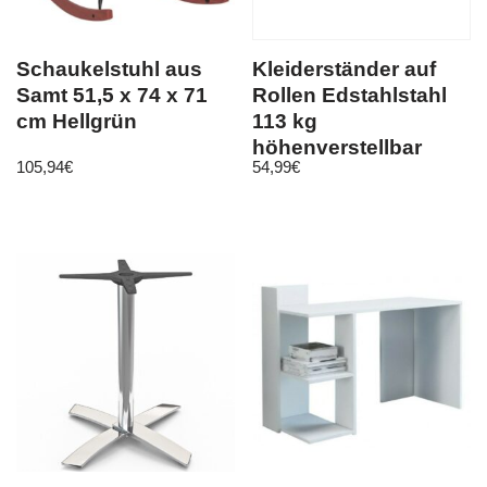
Schaukelstuhl aus
Kleiderständer auf
Samt 51,5 x 74 x 71
Rollen Edstahlstahl
cm Hellgrün
113 kg
höhenverstellbar
105,94
€
54,99
€
zusammenklappbar