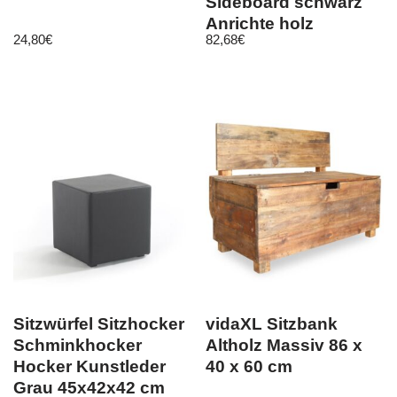
Sideboard schwarz
Anrichte holz
24,80
€
82,68
€
Sitzwürfel Sitzhocker
vidaXL Sitzbank
Schminkhocker
Altholz Massiv 86 x
Hocker Kunstleder
40 x 60 cm
Grau 45x42x42 cm