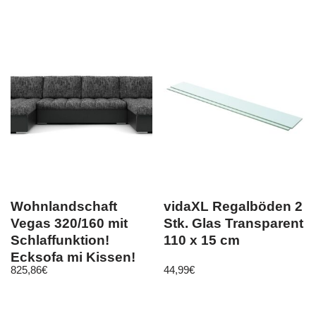
Wohnlandschaft
vidaXL Regalböden 2
Vegas 320/160 mit
Stk. Glas Transparent
Schlaffunktion!
110 x 15 cm
Ecksofa mi Kissen!
825,86
€
44,99
€
Nur bei uns!