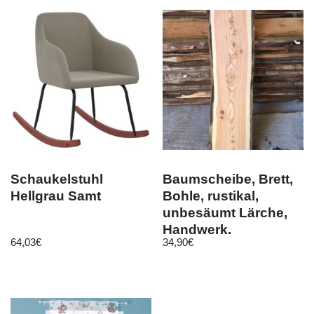
Schaukelstuhl
Baumscheibe, Brett,
Hellgrau Samt
Bohle, rustikal,
unbesäumt Lärche,
Handwerk,
64,03
€
34,90
€
Massivholz150cm