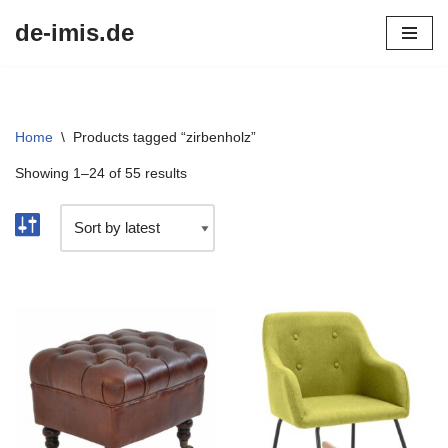
de-imis.de
Przejdź
do
treści
Home
\
Products tagged “zirbenholz”
Showing 1–24 of 55 results