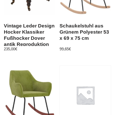
Vintage Leder Design
Schaukelstuhl aus
Hocker Klassiker
Grünem Polyester 53
Fußhocker Dover
x 69 x 75 cm
antik Reproduktion
235,00
€
99,65
€
1056ST