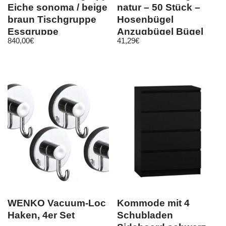
Eiche sonoma / beige
natur – 50 Stück –
braun Tischgruppe
Hosenbügel
Essgruppe
Anzugbügel Bügel
840,00
€
41,29
€
Wangentisch
Holzbügel
WENKO Vacuum-Loc
Kommode mit 4
Haken, 4er Set
Schubladen