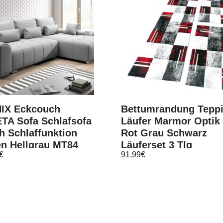
IX Eckcouch
Bettumrandung Tepp
TA Sofa Schlafsofa
Läufer Marmor Optik
h Schlaffunktion
Rot Grau Schwarz
en Hellgrau MT84
Läuferset 3 Tlg
€
91,99
€