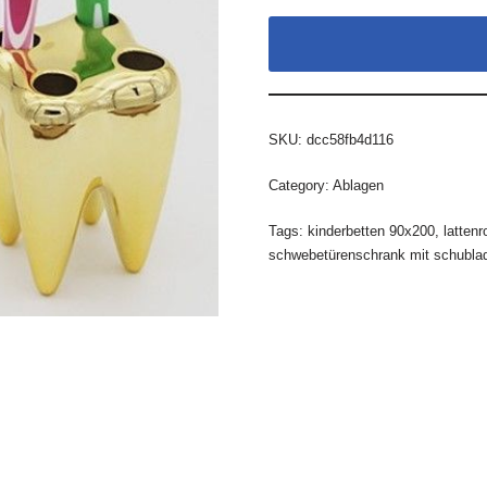
SKU:
dcc58fb4d116
Category:
Ablagen
Tags:
kinderbetten 90x200
,
lattenr
schwebetürenschrank mit schubla