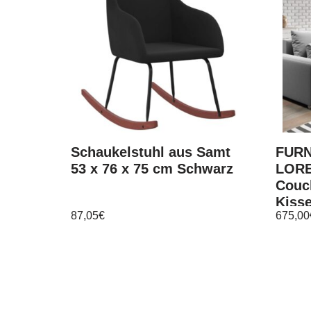
Schaukelstuhl aus Samt
FURN
53 x 76 x 75 cm Schwarz
LORE
Couc
Kiss
87,05
€
675,00