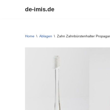
de-imis.de
Przejdź
do
treści
Home
\
Ablagen
\
Zahn Zahnbürstenhalter Propagan