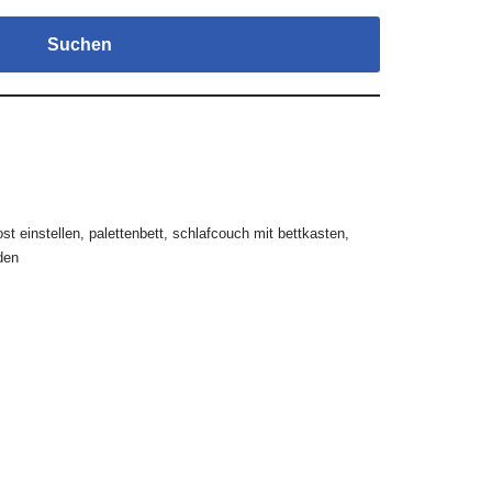
Suchen
ost einstellen
,
palettenbett
,
schlafcouch mit bettkasten
,
den