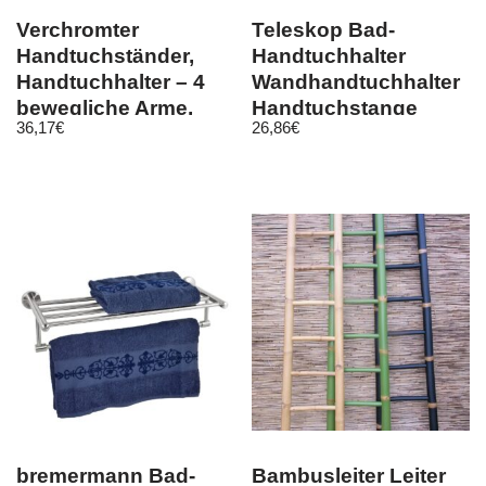
Verchromter
Teleskop Bad-
Handtuchständer,
Handtuchhalter
Handtuchhalter – 4
Wandhandtuchhalter
bewegliche Arme,
Handtuchstange
36,17
€
26,86
€
WENKO
Handtuch 2 Armen
bremermann Bad-
Bambusleiter Leiter