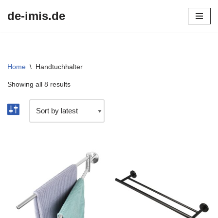
de-imis.de
Przejdź
do
treści
Home
\
Handtuchhalter
Showing all 8 results