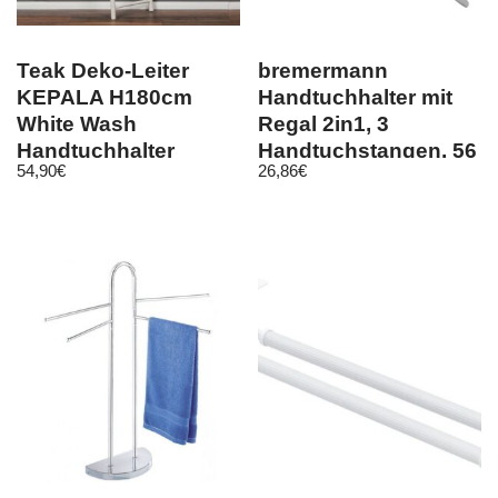
Teak Deko-Leiter
bremermann
KEPALA H180cm
Handtuchhalter mit
White Wash
Regal 2in1, 3
Handtuchhalter
Handtuchstangen, 56
54,90
€
26,86
€
Kleiderständer Leiter
x 43,5 cm, verchromt