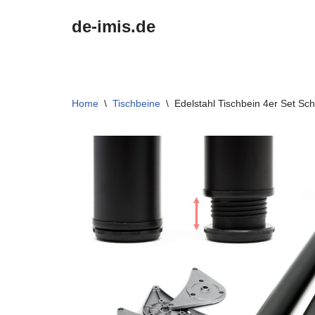
de-imis.de
Przejdź
do
treści
Home
\
Tischbeine
\
Edelstahl Tischbein 4er Set S