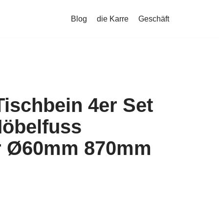
Blog
die Karre
Geschäft
Tischbein 4er Set
öbelfuss
ar Ø60mm 870mm