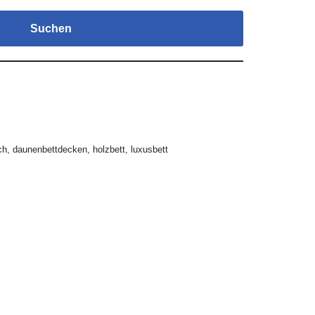
Suchen
ch
,
daunenbettdecken
,
holzbett
,
luxusbett