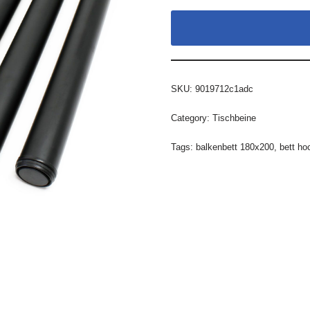
SKU:
9019712c1adc
Category:
Tischbeine
Tags:
balkenbett 180x200
,
bett ho