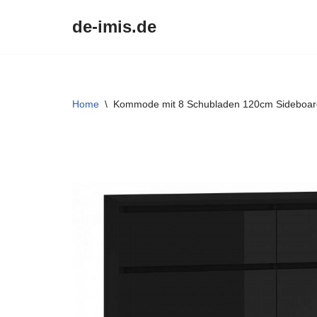
de-imis.de
Przejdź
do
treści
Home
\
Kommode mit 8 Schubladen 120cm Sideboard