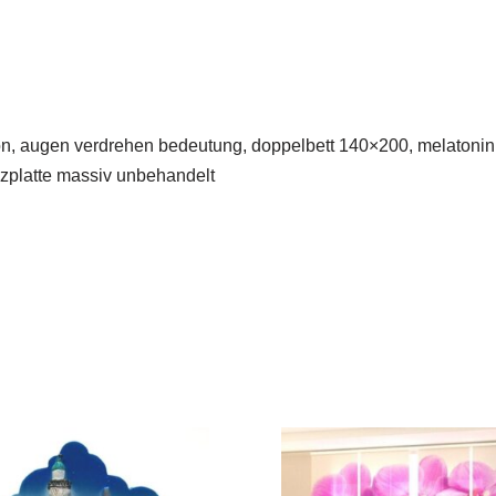
on, augen verdrehen bedeutung, doppelbett 140×200, melatonin
olzplatte massiv unbehandelt