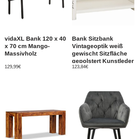
vidaXL Bank 120 x 40
Bank Sitzbank
x 70 cm Mango-
Vintageoptik weiß
Massivholz
gewischt Sitzfläche
gepolstert Kunstleder
129,99
€
123,84
€
vintage …