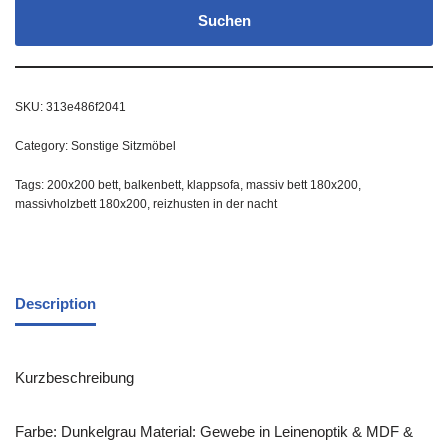
Suchen
SKU:
313e486f2041
Category:
Sonstige Sitzmöbel
Tags:
200x200 bett
,
balkenbett
,
klappsofa
,
massiv bett 180x200
,
massivholzbett 180x200
,
reizhusten in der nacht
Description
Kurzbeschreibung
Farbe: Dunkelgrau Material: Gewebe in Leinenoptik & MDF &