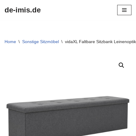
de-imis.de
Przejdź
do
treści
Home
\
Sonstige Sitzmöbel
\
vidaXL Faltbare Sitzbank Leinenopt