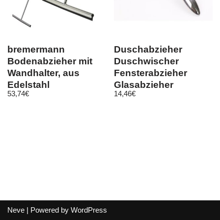
bremermann
Duschabzieher
Bodenabzieher mit
Duschwischer
Wandhalter, aus
Fensterabzieher
Edelstahl
Glasabzieher
53,74
€
14,46
€
hochglänzend und
Glaswischer Bad
Silikon
Edelstah
Neve
| Powered by
WordPress