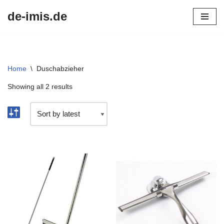
de-imis.de
Przejdź
do
treści
Home
\
Duschabzieher
Showing all 2 results