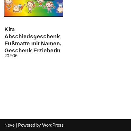
Kita
Abschiedsgeschenk
Fußmatte mit Namen,
Geschenk Erzieherin
20,90
€
Abschied
Kindergarten
Neve
| Powered by
WordPress