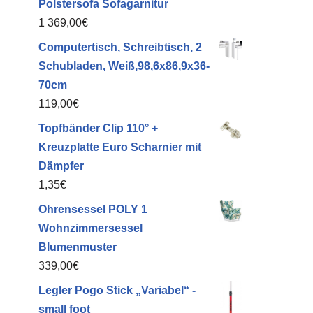
Polstersofa Sofagarnitur
1 369,00
€
Computertisch, Schreibtisch, 2
Schubladen, Weiß,98,6x86,9x36-
70cm
119,00
€
Topfbänder Clip 110° +
Kreuzplatte Euro Scharnier mit
Dämpfer
1,35
€
Ohrensessel POLY 1
Wohnzimmersessel
Blumenmuster
339,00
€
Legler Pogo Stick „Variabel“ -
small foot