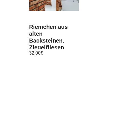
Riemchen aus
alten
Backsteinen.
Ziegelfliesen
32,00
€
Retro