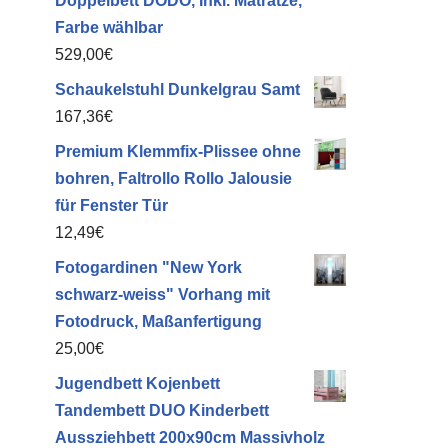
Doppelbett DODO, Inkl. Matratze,
Farbe wählbar
529,00
€
Schaukelstuhl Dunkelgrau Samt
167,36
€
Premium Klemmfix-Plissee ohne
bohren, Faltrollo Rollo Jalousie
für Fenster Tür
12,49
€
Fotogardinen "New York
schwarz-weiss" Vorhang mit
Fotodruck, Maßanfertigung
25,00
€
Jugendbett Kojenbett
Tandembett DUO Kinderbett
Aussziehbett 200x90cm Massivholz