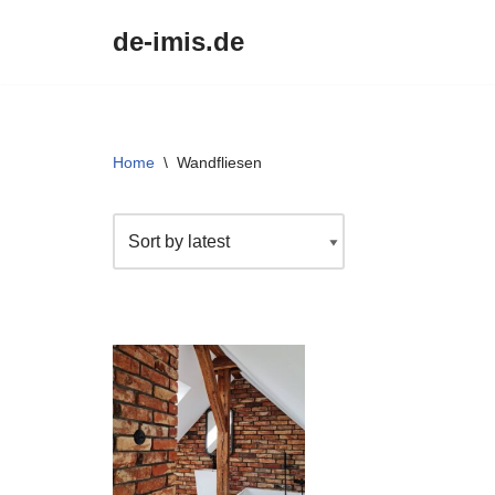
de-imis.de
Przejdź
do
treści
Home
\
Wandfliesen