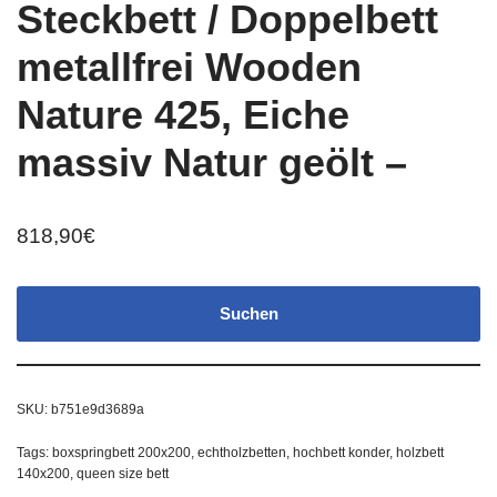
Steckbett / Doppelbett
metallfrei Wooden
Nature 425, Eiche
massiv Natur geölt –
818,90
€
Suchen
SKU:
b751e9d3689a
Tags:
boxspringbett 200x200
,
echtholzbetten
,
hochbett konder
,
holzbett
140x200
,
queen size bett