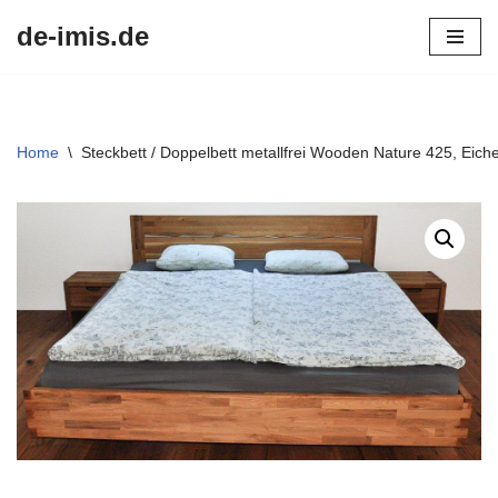
de-imis.de
Przejdź
do
treści
Home
\
Steckbett / Doppelbett metallfrei Wooden Nature 425, Eich