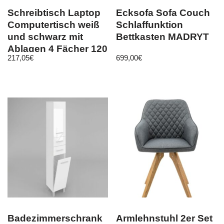
Schreibtisch Laptop
Ecksofa Sofa Couch
Computertisch weiß
Schlaffunktion
und schwarz mit
Bettkasten MADRYT
Ablagen 4 Fächer 120
217,05
€
699,00
€
cm Tadeo
Badezimmerschrank
Armlehnstuhl 2er Set