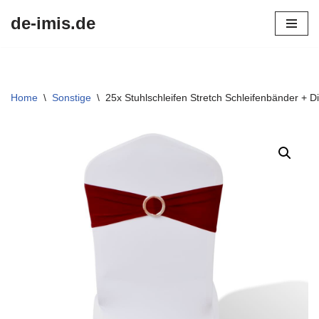
de-imis.de
Przejdź
do
treści
Home
\
Sonstige
\
25x Stuhlschleifen Stretch Schleifenbänder + 