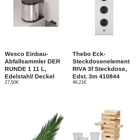
Wesco Einbau-
Thebo Eck-
Abfallsammler DER
Steckdosenelement
RUNDE 1 11 L,
RIVA 3f Steckdose,
Edelstahl/ Deckel
Edst, 3m 410844
27,50
€
46,21
€
schwarz 600042