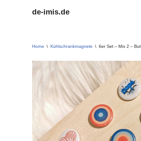
de-imis.de
Przejdź
do
treści
Home
\
Kühlschrankmagnete
\
6er Set – Mix 2 – B