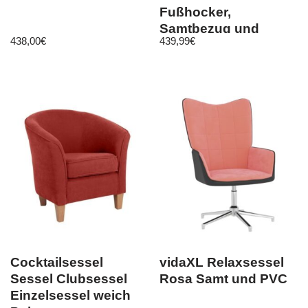
Fußhocker,
Samtbezug und
438,00
€
439,99
€
Holzbeinen
Cocktailsessel
vidaXL Relaxsessel
Sessel Clubsessel
Rosa Samt und PVC
Einzelsessel weich