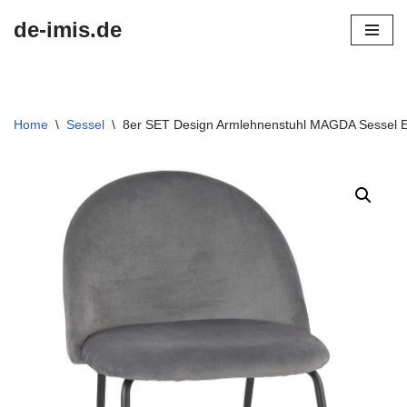
de-imis.de
Przejdź
do
treści
Home
\
Sessel
\
8er SET Design Armlehnenstuhl MAGDA Sessel 