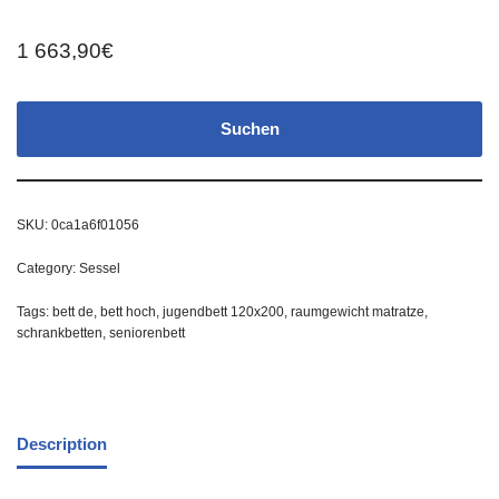
1 663,90
€
Suchen
SKU:
0ca1a6f01056
Category:
Sessel
Tags:
bett de
,
bett hoch
,
jugendbett 120x200
,
raumgewicht matratze
,
schrankbetten
,
seniorenbett
Description